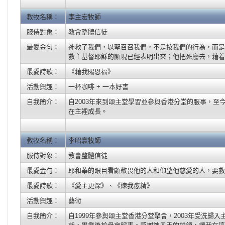
教牧名稱：
李主宏牧師
服侍對象：
教會整體信徒
最愛金句：
神救了我們，以聖召召我們，不是按我們的行為，而是
救主基督耶穌的顯現已經表明出來；他把死廢去，藉着福
最愛詩歌：
《藉我賜恩福》
活動興趣：
一杯咖啡 + 一本好書
自我簡介：
自2003年來到頌主堂學習並參與香港分堂的服事，
在主裡成長。
教牧名稱：
李昭寰牧師
服侍對象：
教會整體信徒
最愛金句：
耶和華的眼目看顧敬畏他的人和仰望他慈愛的人，要救他
最愛詩歌：
《愛主更深》、《煉我愈精》
活動興趣：
藝術
自我簡介：
自1999年參與頌主堂香港分堂聚會，2003年受洗