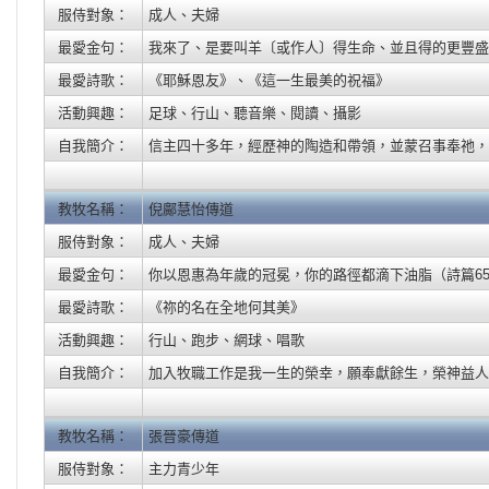
服侍對象：
成人、夫婦
最愛金句：
我來了、是要叫羊〔或作人〕得生命、並且得的更豐盛。（
最愛詩歌：
《耶穌恩友》、《這一生最美的祝福》
活動興趣：
足球、行山、聽音樂、閱讀、攝影
自我簡介：
信主四十多年，經歷神的陶造和帶領，並蒙召事奉祂，
教牧名稱：
倪鄺慧怡傳道
服侍對象：
成人、夫婦
最愛金句：
你以恩惠為年歲的冠冕，你的路徑都滴下油脂（詩篇65:
最愛詩歌：
《祢的名在全地何其美》
活動興趣：
行山、跑步、網球、唱歌
自我簡介：
加入牧職工作是我一生的榮幸，願奉獻餘生，榮神益人
教牧名稱：
張晉豪傳道
服侍對象：
主力青少年