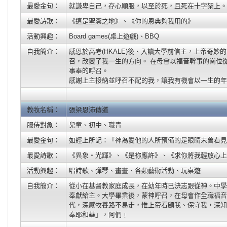
最愛金句：
就謙卑自己，存心順服，以至於死，且死在十字架上。（
最愛詩歌：
《這是聖潔之地》、《你的恩典夠我用的》
活動興趣：
Board games(桌上遊戲)、BBQ
自我簡介：
感恩於高考(HKALE)後、入讀大學前信主，上帝奇
召，改變了我一生的方向。 在母會以福音幹事的崗位
事奉的呼召。
感謝上主接納並呼召不配的我，讓我有機會以一生的年
教牧名稱：
張梁恩沛傳道
服侍對象：
兒童、初中、職青
最愛金句：
如經上所記：「神為愛他的人所預備的是眼睛未曾看見
最愛詩歌：
《異象‧光輝》、《是祢應許》、《求你將我輕放心上
活動興趣：
唱詩歌、彈琴、畫畫、各類藝術活動、玩桌遊
自我簡介：
從小在基督教家庭成長，在幼年時已決志跟從神。中學
奉獻給主。大學畢業後，蒙神呼召，在母會作全職福音
代，深感牧養路不易走，惟上帝看顧我、保守我，深知
奉耶和華」，阿們﹗