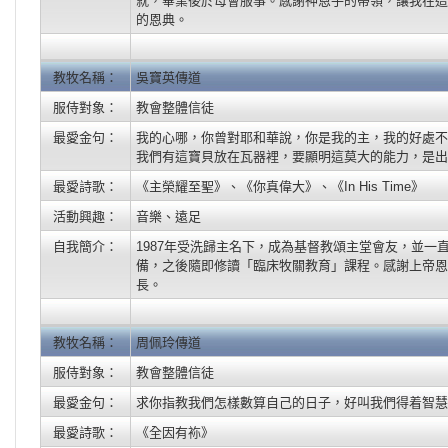
就，畢業後於母會服事。感謝神恩手的帶領，讓我在這
的恩典。
教牧名稱：
吳寶英傳道
服侍對象：
教會整體信徒
最愛金句：
我的心哪，你曾對耶和華說，你是我的主，我的好處不在
我們有這寶貝放在瓦器裡，要顯明這莫大的能力，是出
最愛詩歌：
《主榮耀至聖》、《你真偉大》、《In His Time》
活動興趣：
音樂、遠足
自我簡介：
1987年受洗歸主名下，成為基督教頌主堂會友，並一
備，之後隨即修讀「臨床牧關教育」課程。感謝上帝恩
長。
教牧名稱：
周佩玲傳道
服侍對象：
教會整體信徒
最愛金句：
求你指教我們怎樣數算自己的日子，好叫我們得着智慧的
最愛詩歌：
《全因有袮》