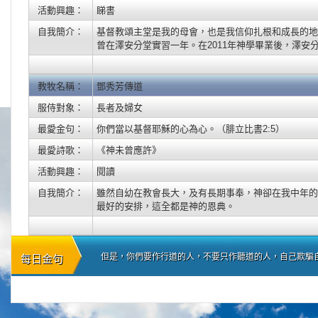
活動興趣：
睇書
自我簡介：
基督教頌主堂是我的母會，也是我信仰扎根和成長的地方
曾在澤安分堂實習一年。在2011年神學畢業後，澤安
教牧名稱：
鄧秀芳傳道
服侍對象：
長者及婦女
最愛金句：
你們當以基督耶穌的心為心。（腓立比書2:5）
最愛詩歌：
《神未曾應許》
活動興趣：
閱讀
自我簡介：
雖然自幼在教會長大，及有長期事奉，神卻在我中年的
最好的安排，這全都是神的恩典。
但是，你們要作行道的人，不要只作聽道的人，自己欺騙自己。
每日金句