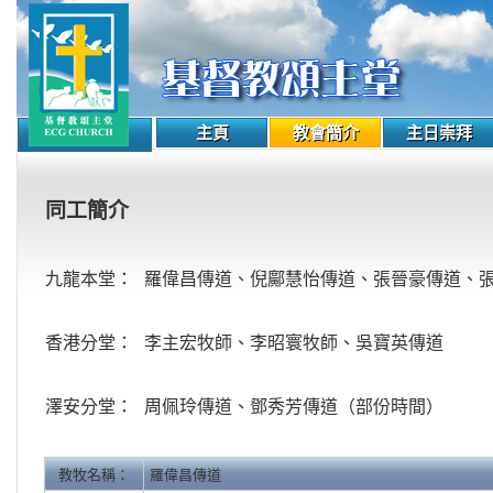
主頁
教會簡介
主日崇拜
同工簡介
九龍本堂：
羅偉昌傳道、倪鄺慧怡傳道、張晉豪傳道、
香港分堂：
李主宏牧師、李昭寰牧師、吳寶英傳道
澤安分堂：
周佩玲傳道、鄧秀芳傳道（部份時間）
教牧名稱：
羅偉昌傳道